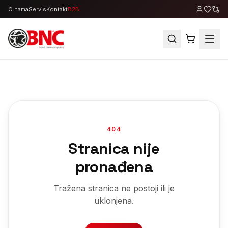
O nama
Servis
Kontakt
B2B
404
Stranica nije
pronađena
Tražena stranica ne postoji ili je
uklonjena.