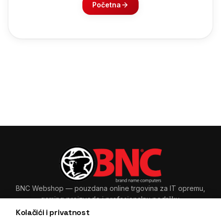
Početna
BNC Webshop
— pouzdana online trgovina za IT opremu,
gaming proizvode i profesionalnu podršku.
Kolačići i privatnost