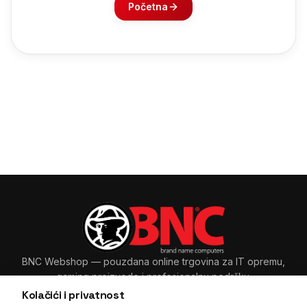
Početna
BNC Webshop
— pouzdana online trgovina za IT opremu,
gaming proizvode i profesionalnu podršku.
Kolačići i privatnost