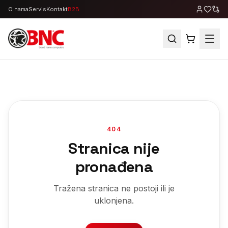
O nama
Servis
Kontakt
B2B
404
Stranica nije
pronađena
Tražena stranica ne postoji ili je
uklonjena.