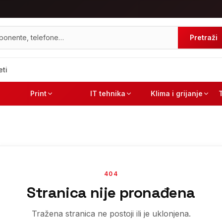
Pretraži
eti
Print
IT tehnika
Klima i grijanje
404
Stranica nije pronađena
Tražena stranica ne postoji ili je uklonjena.