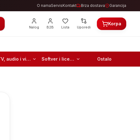
O nama
Servis
Kontakt
Brza dostava
Garancija
Korpa
Nalog
B2B
Lista
Uporedi
TV, audio i video
Softver i licence
Ostalo