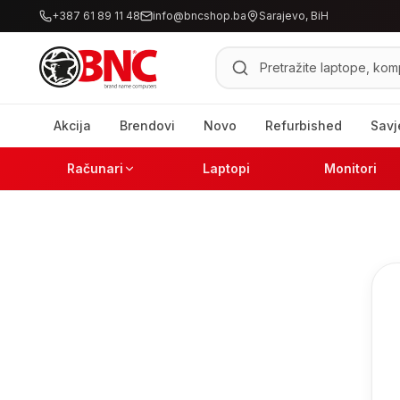
+387 61 89 11 48
info@bncshop.ba
Sarajevo, BiH
Pretraži proizvode
Akcija
Brendovi
Novo
Refurbished
Savj
Računari
Laptopi
Monitori