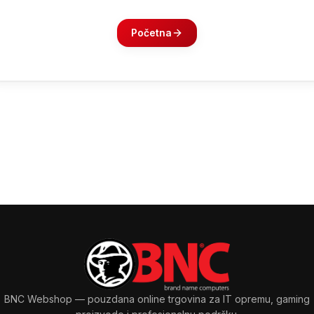
Početna
BNC Webshop
— pouzdana online trgovina za IT opremu, gaming