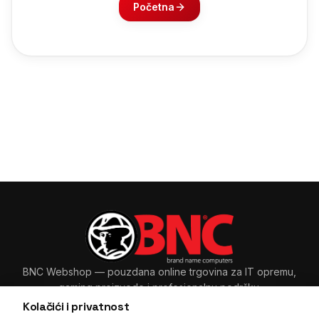
Početna
BNC Webshop
— pouzdana online trgovina za IT opremu,
gaming proizvode i profesionalnu podršku.
Kolačići i privatnost