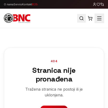
O nama
Servis
Kontakt
B2B
404
Stranica nije
pronađena
Tražena stranica ne postoji ili je
uklonjena.