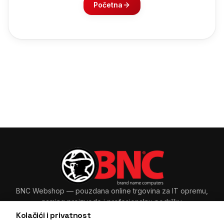
Početna
BNC Webshop
— pouzdana online trgovina za IT opremu,
gaming proizvode i profesionalnu podršku.
Kolačići i privatnost