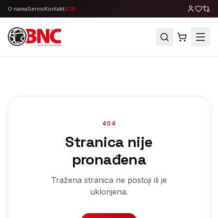
O nama
Servis
Kontakt
B2B
404
Stranica nije
pronađena
Tražena stranica ne postoji ili je
uklonjena.