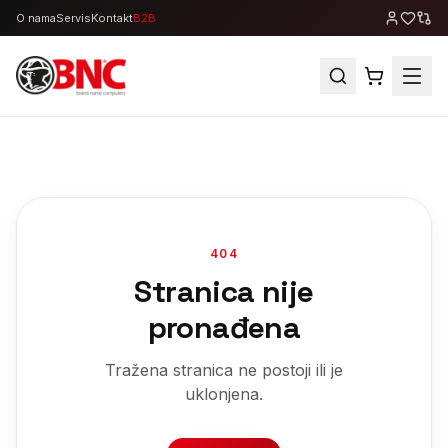
O nama
Servis
Kontakt
B2B
404
Stranica nije
pronađena
Tražena stranica ne postoji ili je
uklonjena.