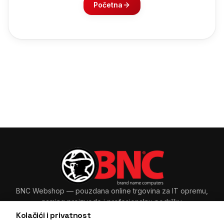
Početna
BNC Webshop
— pouzdana online trgovina za IT opremu,
gaming proizvode i profesionalnu podršku.
Kolačići i privatnost