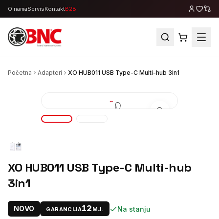
O nama
Servis
Kontakt
B2B
Početna
Adapteri
XO HUB011 USB Type-C Multi-hub 3in1
XO HUB011 USB Type-C Multi-hub
3in1
12
NOVO
Na stanju
GARANCIJA
MJ.