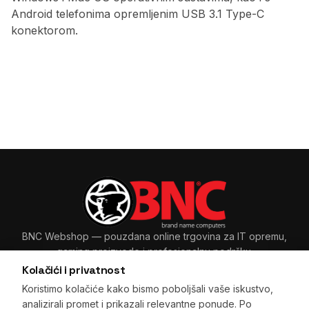
Android telefonima opremljenim USB 3.1 Type-C
konektorom.
BNC Webshop
— pouzdana online trgovina za IT opremu,
gaming proizvode i profesionalnu podršku.
Kolačići i privatnost
Koristimo kolačiće kako bismo poboljšali vaše iskustvo,
analizirali promet i prikazali relevantne ponude. Po
Sarajevo, BiH