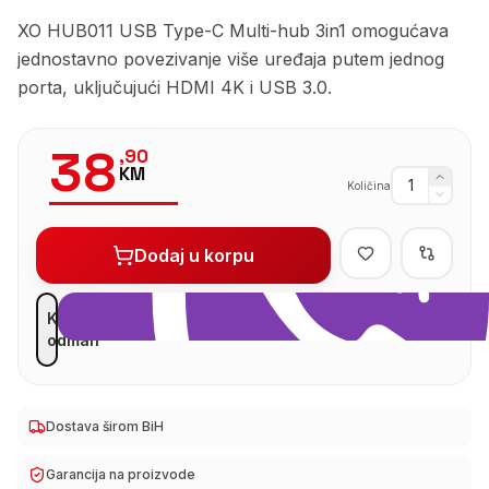
XO HUB011 USB Type-C Multi-hub 3in1 omogućava
jednostavno povezivanje više uređaja putem jednog
porta, uključujući HDMI 4K i USB 3.0.
38
,
90
KM
Količina
Dodaj u korpu
Kupi
odmah
Dostava širom BiH
Garancija na proizvode