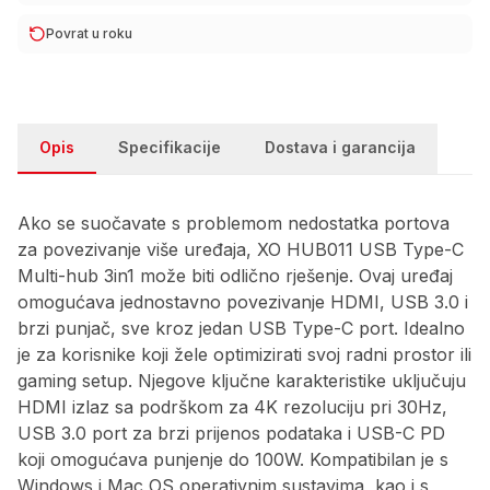
Povrat u roku
Opis
Specifikacije
Dostava i garancija
Ako se suočavate s problemom nedostatka portova
za povezivanje više uređaja, XO HUB011 USB Type-C
Multi-hub 3in1 može biti odlično rješenje. Ovaj uređaj
omogućava jednostavno povezivanje HDMI, USB 3.0 i
brzi punjač, sve kroz jedan USB Type-C port. Idealno
je za korisnike koji žele optimizirati svoj radni prostor ili
gaming setup. Njegove ključne karakteristike uključuju
HDMI izlaz sa podrškom za 4K rezoluciju pri 30Hz,
USB 3.0 port za brzi prijenos podataka i USB-C PD
koji omogućava punjenje do 100W. Kompatibilan je s
Windows i Mac OS operativnim sustavima, kao i s