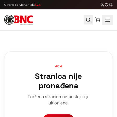
O nama
Servis
Kontakt
B2B
404
Stranica nije
pronađena
Tražena stranica ne postoji ili je
uklonjena.