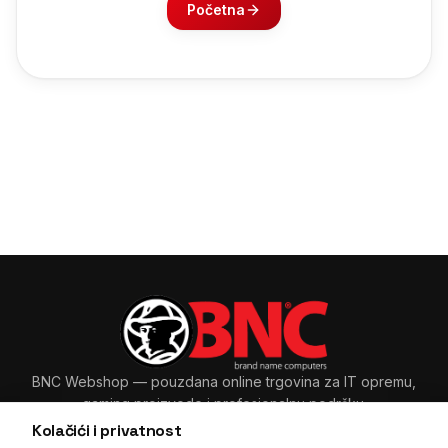
Početna
BNC Webshop
— pouzdana online trgovina za IT opremu,
gaming proizvode i profesionalnu podršku.
Kolačići i privatnost