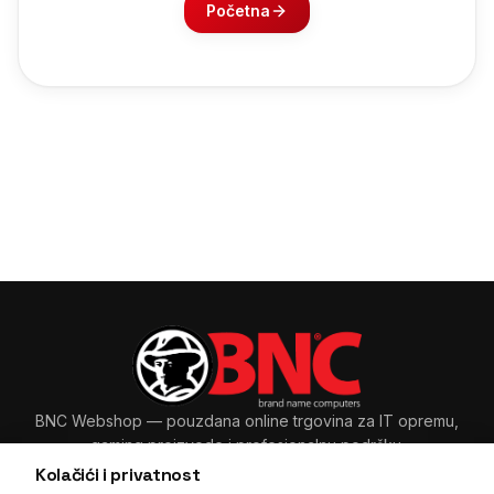
Početna
BNC Webshop
— pouzdana online trgovina za IT opremu,
gaming proizvode i profesionalnu podršku.
Kolačići i privatnost