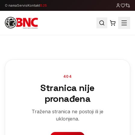
O nama
Servis
Kontakt
B2B
404
Stranica nije
pronađena
Tražena stranica ne postoji ili je
uklonjena.