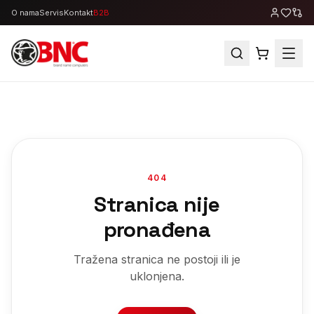
O nama
Servis
Kontakt
B2B
404
Stranica nije
pronađena
Tražena stranica ne postoji ili je
uklonjena.