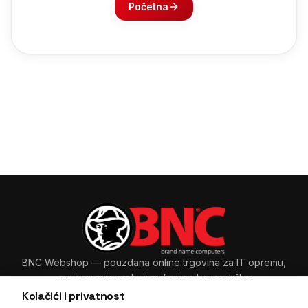
Početna
BNC Webshop
— pouzdana online trgovina za IT opremu,
gaming proizvode i profesionalnu podršku.
Kolačići i privatnost