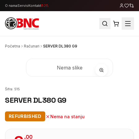
O nama
Servis
Kontakt
B2B
Početna
Računari
SERVER DL380 G9
Nema slike
Šifra:
515
SERVER DL380 G9
REFURBISHED
Nema na stanju
,
00