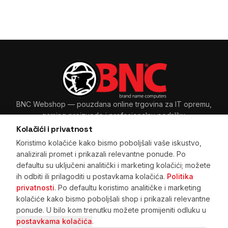
BNC Webshop
— pouzdana online trgovina za IT opremu,
gaming proizvode i profesionalnu podršku.
Kolačići i privatnost
Koristimo kolačiće kako bismo poboljšali vaše iskustvo,
analizirali promet i prikazali relevantne ponude. Po
Sarajevo, BiH
+387 33 265 465
·
+387 61 89 11 48
defaultu su uključeni analitički i marketing kolačići; možete
prodaja@bnc.ba
ih odbiti ili prilagoditi u postavkama kolačića.
Politika
privatnosti
. Po defaultu koristimo analitičke i marketing
kolačiće kako bismo poboljšali shop i prikazali relevantne
ponude. U bilo kom trenutku možete promijeniti odluku u
Početna
·
Pretraga
·
Korpa
·
Kupovina na rate
·
Prijava
postavkama kolačića
.
·
Registracija
·
Moje narudžbe
·
Kontakt
·
Dostava