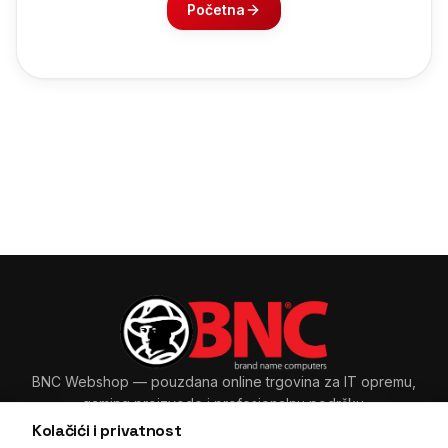
Početna
BNC Webshop
— pouzdana online trgovina za IT opremu,
gaming proizvode i profesionalnu podršku.
Kolačići i privatnost