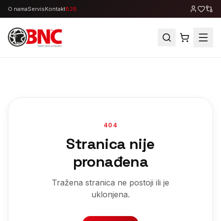
O nama
Servis
Kontakt
B2B
404
Stranica nije
pronađena
Tražena stranica ne postoji ili je
uklonjena.