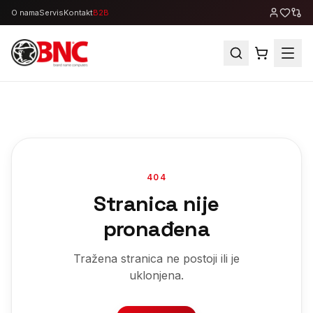
O nama
Servis
Kontakt
B2B
404
Stranica nije
pronađena
Tražena stranica ne postoji ili je
uklonjena.