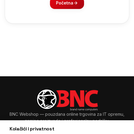
Početna
BNC Webshop
— pouzdana online trgovina za IT opremu,
gaming proizvode i profesionalnu podršku.
Kolačići i privatnost