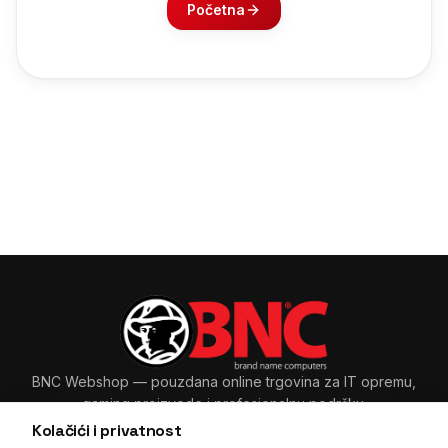
Početna
BNC Webshop
— pouzdana online trgovina za IT opremu,
gaming proizvode i profesionalnu podršku.
Kolačići i privatnost