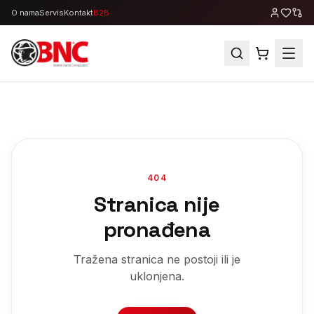
O nama
Servis
Kontakt
B2B
404
Stranica nije
pronađena
Tražena stranica ne postoji ili je
uklonjena.