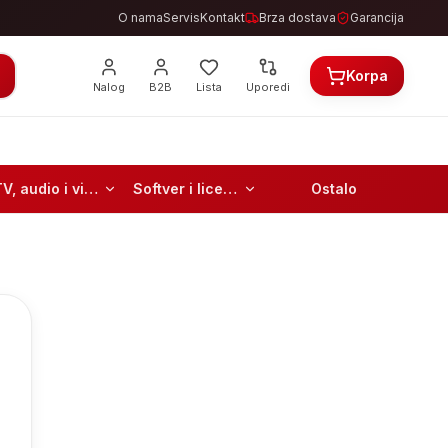
O nama
Servis
Kontakt
Brza dostava
Garancija
Korpa
Nalog
B2B
Lista
Uporedi
TV, audio i video
Softver i licence
Ostalo