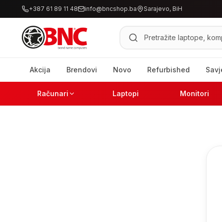
+387 61 89 11 48
info@bncshop.ba
Sarajevo, BiH
Pretraži proizvode
Akcija
Brendovi
Novo
Refurbished
Savj
Računari
Laptopi
Monitori