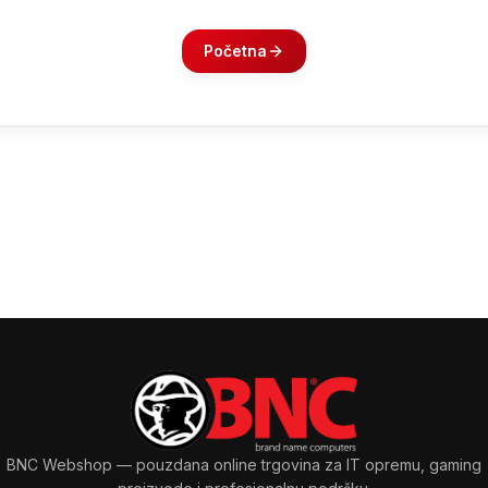
Početna
BNC Webshop
— pouzdana online trgovina za IT opremu, gaming