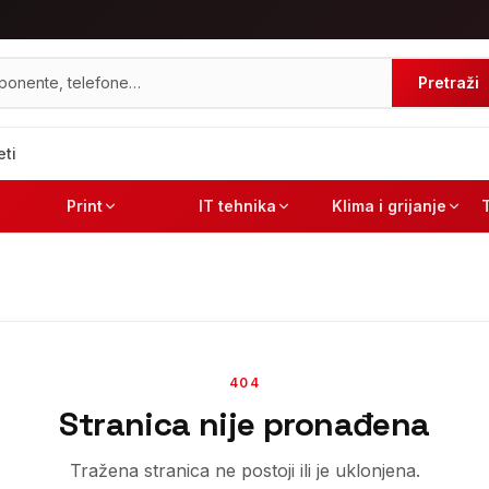
Pretraži
eti
Print
IT tehnika
Klima i grijanje
404
Stranica nije pronađena
Tražena stranica ne postoji ili je uklonjena.