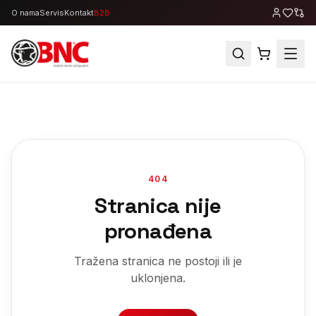
O nama
Servis
Kontakt
B2B
404
Stranica nije
pronađena
Tražena stranica ne postoji ili je
uklonjena.