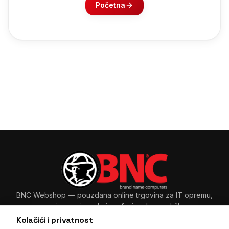
Početna
BNC Webshop
— pouzdana online trgovina za IT opremu,
gaming proizvode i profesionalnu podršku.
Kolačići i privatnost