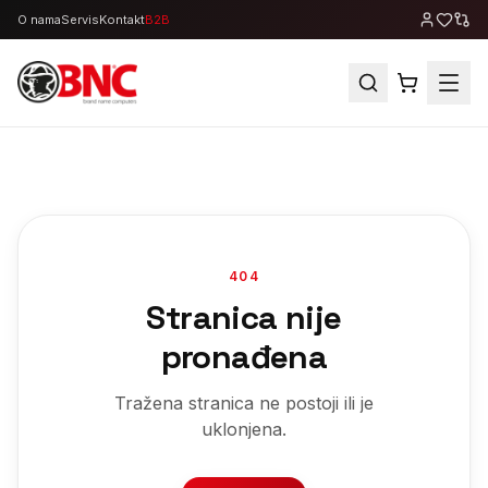
O nama
Servis
Kontakt
B2B
404
Stranica nije
pronađena
Tražena stranica ne postoji ili je
uklonjena.