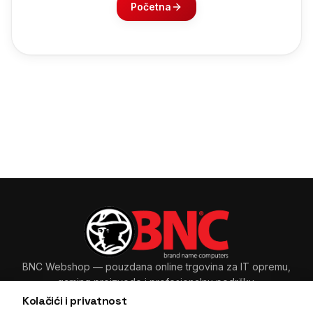
Početna
BNC Webshop
— pouzdana online trgovina za IT opremu,
gaming proizvode i profesionalnu podršku.
Kolačići i privatnost