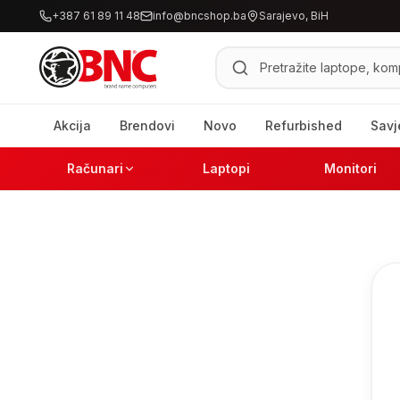
+387 61 89 11 48
info@bncshop.ba
Sarajevo, BiH
Pretraži proizvode
Akcija
Brendovi
Novo
Refurbished
Savj
Računari
Laptopi
Monitori