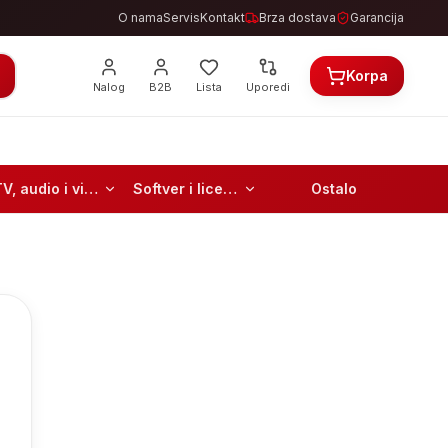
O nama
Servis
Kontakt
Brza dostava
Garancija
Korpa
Nalog
B2B
Lista
Uporedi
TV, audio i video
Softver i licence
Ostalo