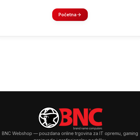
Početna
BNC Webshop
— pouzdana online trgovina za IT opremu, gaming