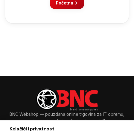
Početna
BNC Webshop
— pouzdana online trgovina za IT opremu,
gaming proizvode i profesionalnu podršku.
Kolačići i privatnost