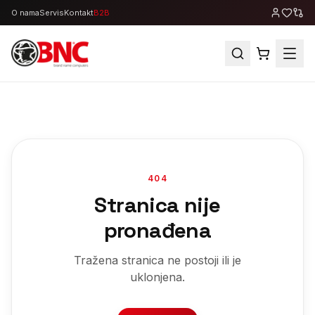
O nama
Servis
Kontakt
B2B
404
Stranica nije
pronađena
Tražena stranica ne postoji ili je
uklonjena.