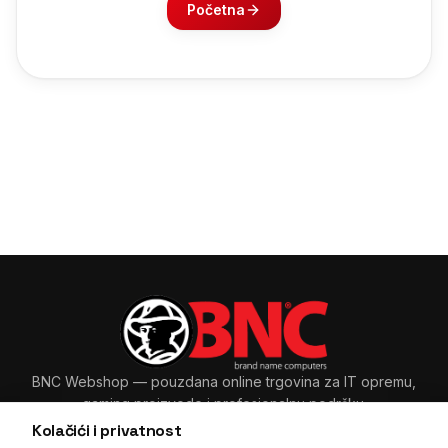
Početna
BNC Webshop
— pouzdana online trgovina za IT opremu,
gaming proizvode i profesionalnu podršku.
Kolačići i privatnost