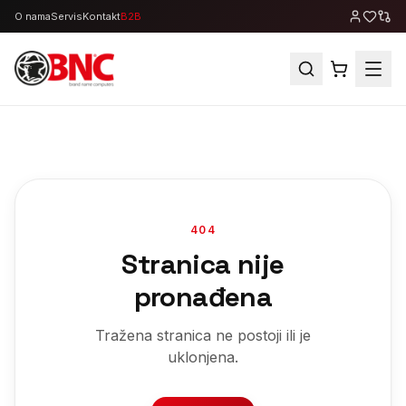
O nama
Servis
Kontakt
B2B
404
Stranica nije
pronađena
Tražena stranica ne postoji ili je
uklonjena.