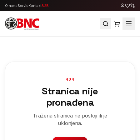
O nama
Servis
Kontakt
B2B
404
Stranica nije
pronađena
Tražena stranica ne postoji ili je
uklonjena.