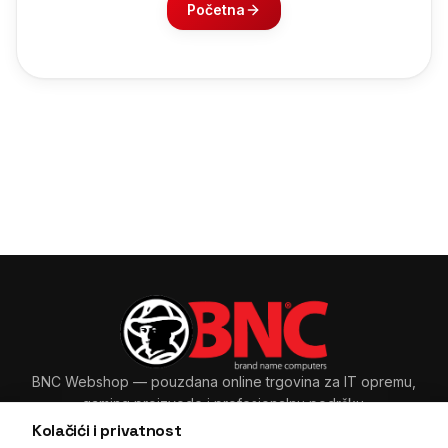
Početna
BNC Webshop
— pouzdana online trgovina za IT opremu,
gaming proizvode i profesionalnu podršku.
Kolačići i privatnost