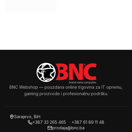
BNC Webshop
— pouzdana online trgovina za IT opremu,
gaming proizvode i profesionalnu podršku.
Sarajevo, BiH
+387 33 265 465
·
+387 61 89 11 48
prodaja@bnc.ba