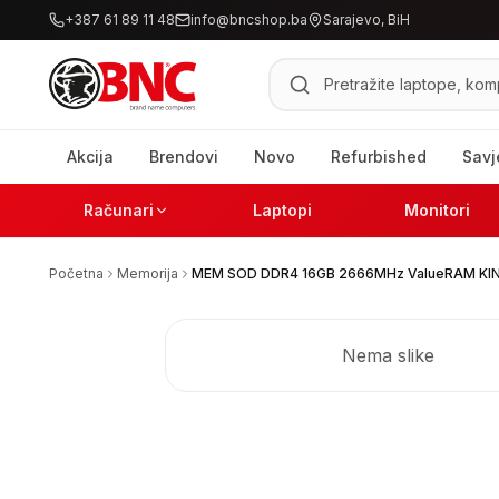
+387 61 89 11 48
info@bncshop.ba
Sarajevo, BiH
Pretraži proizvode
Akcija
Brendovi
Novo
Refurbished
Savj
Računari
Laptopi
Monitori
Početna
Memorija
MEM SOD DDR4 16GB 2666MHz ValueRAM KI
Nema slike