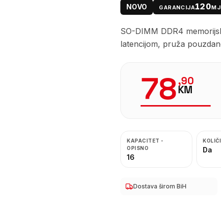
120
NOVO
GARANCIJA
MJ
SO-DIMM DDR4 memorijski
latencijom, pruža pouzdano
78
,
90
KM
KAPACITET -
KOLIČ
OPISNO
Da
16
Dostava širom BiH