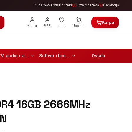
O nama
Servis
Kontakt
Brza dostava
Garancija
Korpa
Nalog
B2B
Lista
Uporedi
TV, audio i video
Softver i licence
Ostalo
DR4 16GB 2666MHz
IN