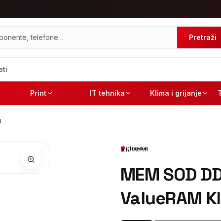
Pretraži
eti
Print
IT tehnika
Klima i grijanje
N
MEM SOD D
ValueRAM K