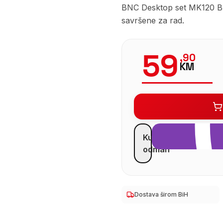
BNC Desktop set MK120 Bla
savršene za rad.
59
,
90
KM
Kupi
odmah
Dostava širom BiH