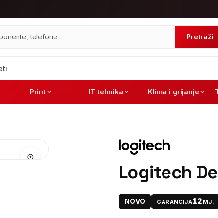
Pretraži
eti
Print
IT tehnika
Klima i grijanje
Logitech De
12
NOVO
GARANCIJA
MJ.