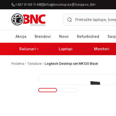
+387 61 89 11 48
info@bncshop.ba
Sarajevo, BiH
Pretraži proizvode
Akcija
Brendovi
Novo
Refurbished
Savj
Računari
Laptopi
Monitori
Početna
Tastature
Logitech Desktop set MK120 Black