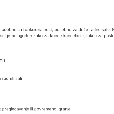
se na udobnost i funkcionalnost, posebno za duže radne sat
set je prilagođen kako za kućne kancelarije, tako i za poslo
miš
 radnih sati
t pregledavanje ili povremeno igranje.