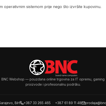
im operativnim sistemom prije nego što izvršite kupovinu.
BNC Webshop
— pouzdana online trgovina za IT opremu, gaming
proizvode i profesionalnu podršku.
Sarajevo, BiH
+387 33 265 465
·
+387 61 89 11 48
prodaja@bnc