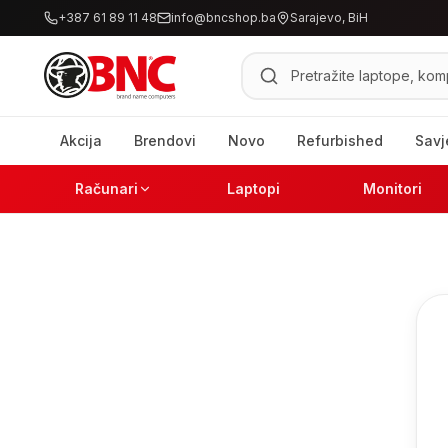
+387 61 89 11 48
info@bncshop.ba
Sarajevo, BiH
Pretraži proizvode
Akcija
Brendovi
Novo
Refurbished
Savj
Računari
Laptopi
Monitori