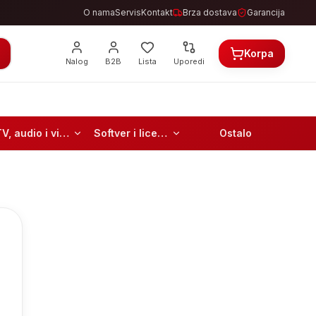
O nama
Servis
Kontakt
Brza dostava
Garancija
Korpa
Nalog
B2B
Lista
Uporedi
TV, audio i video
Softver i licence
Ostalo