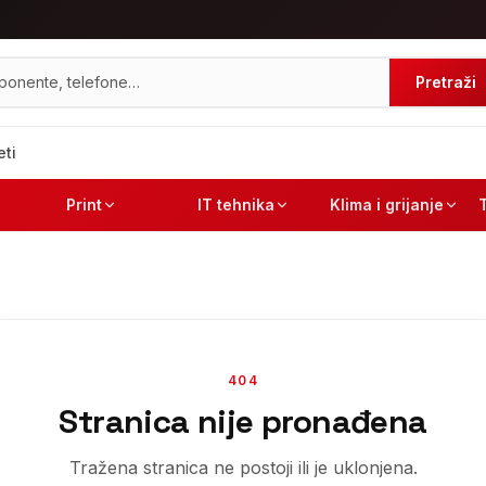
Pretraži
eti
Print
IT tehnika
Klima i grijanje
404
Stranica nije pronađena
Tražena stranica ne postoji ili je uklonjena.