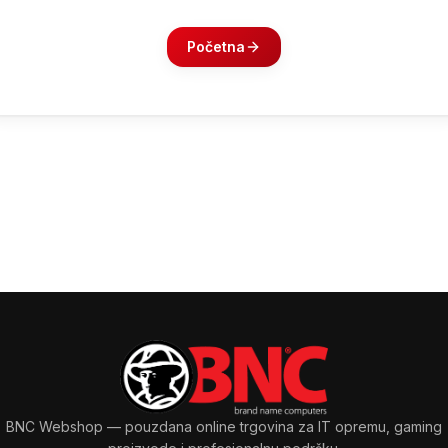
Početna
BNC Webshop
— pouzdana online trgovina za IT opremu, gaming