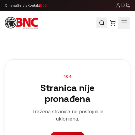
O nama
Servis
Kontakt
B2B
404
Stranica nije
pronađena
Tražena stranica ne postoji ili je
uklonjena.