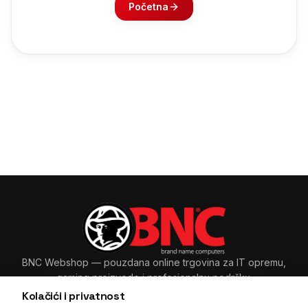
Početna
BNC Webshop
— pouzdana online trgovina za IT opremu,
gaming proizvode i profesionalnu podršku.
Kolačići i privatnost