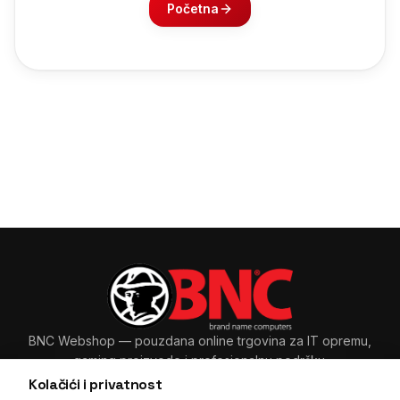
Početna
BNC Webshop
— pouzdana online trgovina za IT opremu,
gaming proizvode i profesionalnu podršku.
Kolačići i privatnost