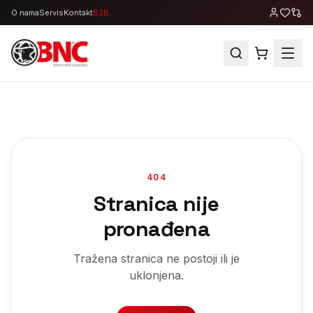
O nama
Servis
Kontakt
B2B
404
Stranica nije
pronađena
Tražena stranica ne postoji ili je
uklonjena.