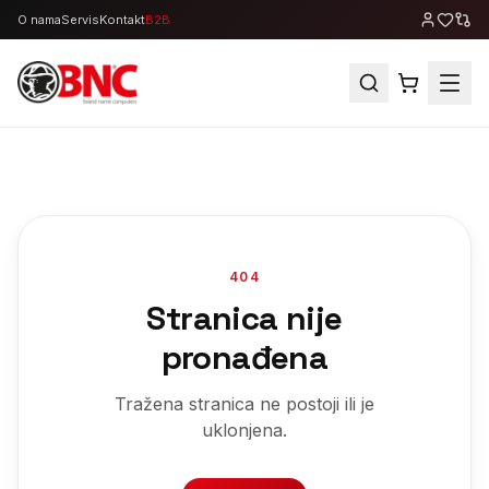
O nama
Servis
Kontakt
B2B
404
Stranica nije
pronađena
Tražena stranica ne postoji ili je
uklonjena.