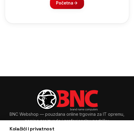
Početna
BNC Webshop
— pouzdana online trgovina za IT opremu,
gaming proizvode i profesionalnu podršku.
Kolačići i privatnost