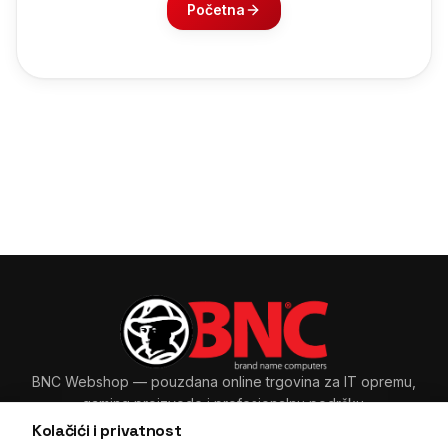
Početna
BNC Webshop
— pouzdana online trgovina za IT opremu,
gaming proizvode i profesionalnu podršku.
Kolačići i privatnost