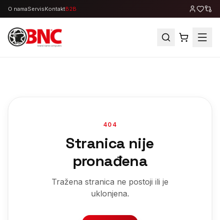
O nama
Servis
Kontakt
B2B
404
Stranica nije
pronađena
Tražena stranica ne postoji ili je
uklonjena.