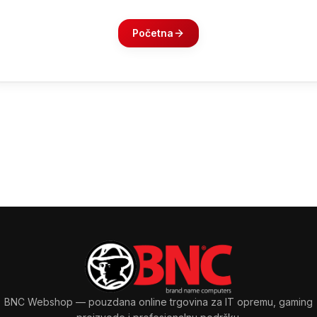
Početna
BNC Webshop
— pouzdana online trgovina za IT opremu, gaming