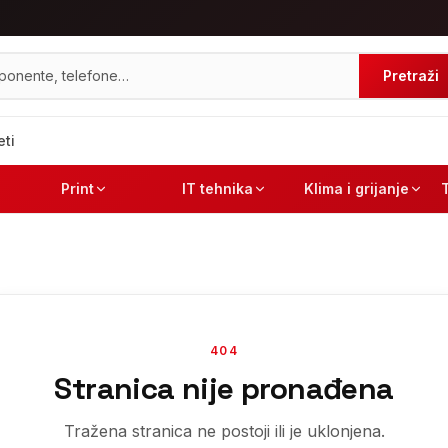
Pretraži
eti
Print
IT tehnika
Klima i grijanje
404
Stranica nije pronađena
Tražena stranica ne postoji ili je uklonjena.