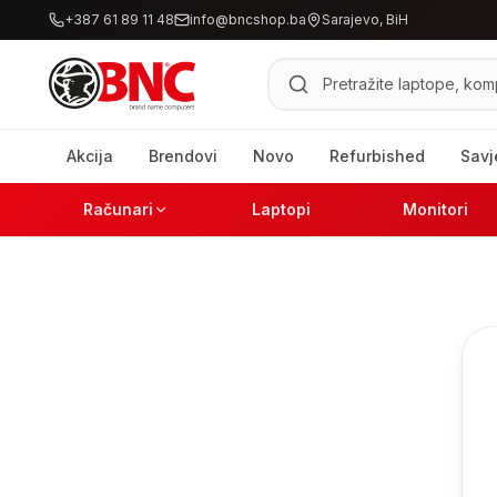
+387 61 89 11 48
info@bncshop.ba
Sarajevo, BiH
Pretraži proizvode
Akcija
Brendovi
Novo
Refurbished
Savj
Računari
Laptopi
Monitori