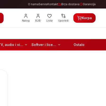
O nama
Servis
Kontakt
Brza dostava
Garancija
Korpa
Nalog
B2B
Lista
Uporedi
TV, audio i video
Softver i licence
Ostalo