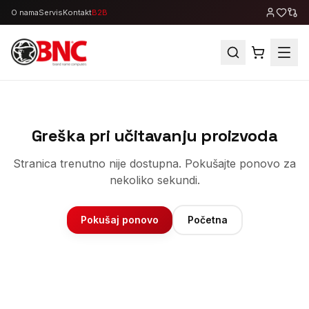
O nama
Servis
Kontakt
B2B
Greška pri učitavanju proizvoda
Stranica trenutno nije dostupna. Pokušajte ponovo za
nekoliko sekundi.
Pokušaj ponovo
Početna