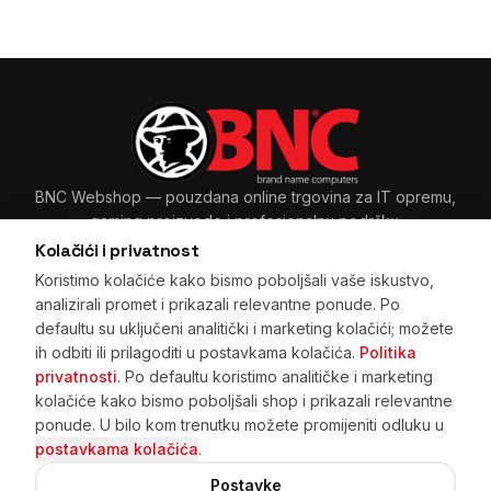
BNC Webshop
— pouzdana online trgovina za IT opremu,
gaming proizvode i profesionalnu podršku.
Kolačići i privatnost
Koristimo kolačiće kako bismo poboljšali vaše iskustvo,
analizirali promet i prikazali relevantne ponude. Po
Sarajevo, BiH
+387 33 265 465
·
+387 61 89 11 48
defaultu su uključeni analitički i marketing kolačići; možete
prodaja@bnc.ba
ih odbiti ili prilagoditi u postavkama kolačića.
Politika
privatnosti
. Po defaultu koristimo analitičke i marketing
kolačiće kako bismo poboljšali shop i prikazali relevantne
ponude. U bilo kom trenutku možete promijeniti odluku u
Početna
·
Pretraga
·
Korpa
·
Kupovina na rate
·
Prijava
postavkama kolačića
.
·
Registracija
·
Moje narudžbe
·
Kontakt
·
Dostava
·
Povrat
·
Garancija
Postavke