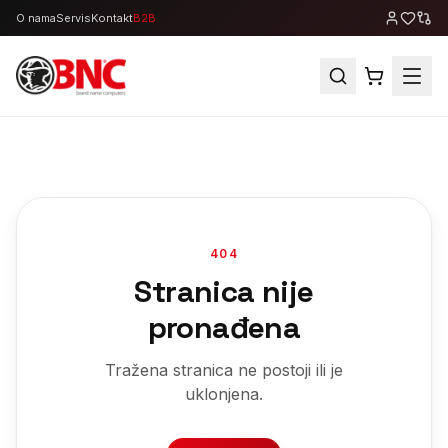
O nama
Servis
Kontakt
B2B
404
Stranica nije
pronađena
Tražena stranica ne postoji ili je
uklonjena.