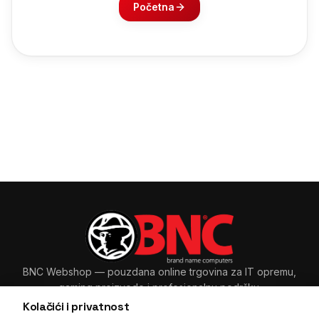
Početna
BNC Webshop
— pouzdana online trgovina za IT opremu,
gaming proizvode i profesionalnu podršku.
Kolačići i privatnost