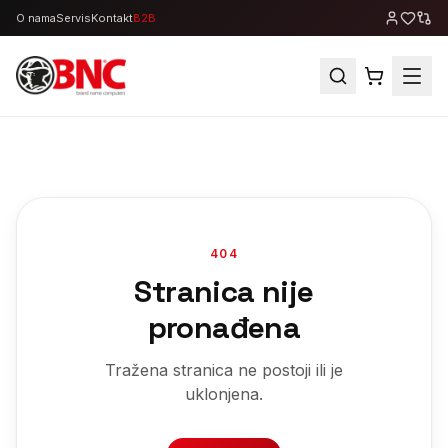
O nama
Servis
Kontakt
B2B
404
Stranica nije
pronađena
Tražena stranica ne postoji ili je
uklonjena.