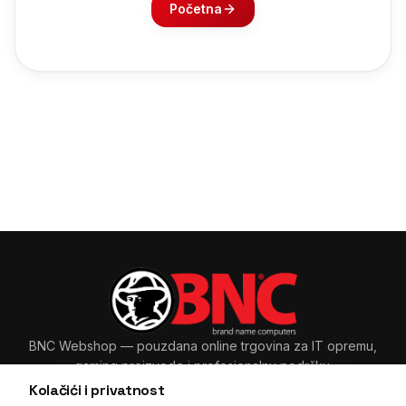
Početna
BNC Webshop
— pouzdana online trgovina za IT opremu,
gaming proizvode i profesionalnu podršku.
Kolačići i privatnost