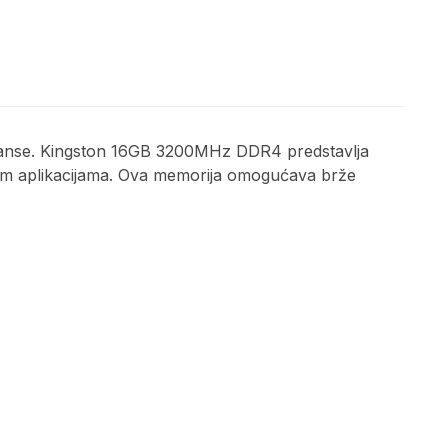
ormanse. Kingston 16GB 3200MHz DDR4 predstavlja
tjevnim aplikacijama. Ova memorija omogućava brže