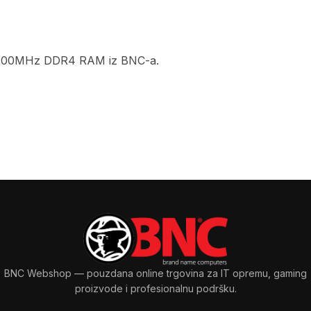
B 3200MHz DDR4 RAM iz BNC-a.
BNC Webshop
— pouzdana online trgovina za IT opremu, gaming
proizvode i profesionalnu podršku.