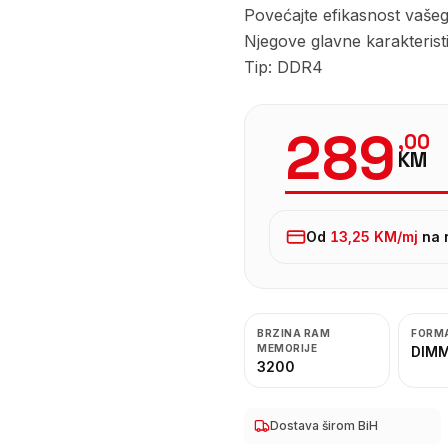
Povećajte efikasnost vaš
Njegove glavne karakterist
Tip: DDR4
289
,
00
KM
Od
13,25 KM
/mj
na 
BRZINA RAM
FORM
MEMORIJE
DIM
3200
Dostava širom BiH