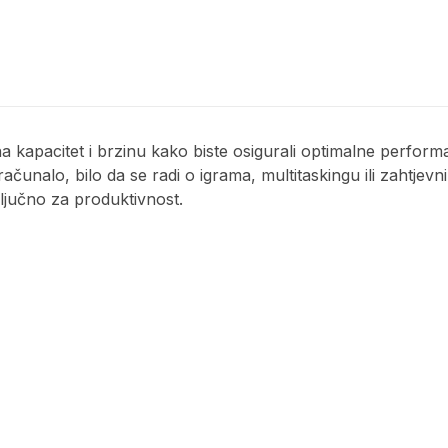
na kapacitet i brzinu kako biste osigurali optimalne perf
je računalo, bilo da se radi o igrama, multitaskingu ili zah
ključno za produktivnost.