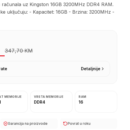
eg računala uz Kingston 16GB 3200MHz DDR4 RAM.
ike uključuju: - Kapacitet: 16GB - Brzina: 3200MHz -
347,70 KM
rate
Detaljnije
AT MEMORIJE
VRSTA MEMORIJE
RAM
M
DDR4
16
Garancija na proizvode
Povrat u roku