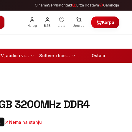
O nama
Servis
Kontakt
Brza dostava
Garancija
Korpa
Nalog
B2B
Lista
Uporedi
TV, audio i video
Softver i licence
Ostalo
6GB 3200MHz DDR4
Nema na stanju
.