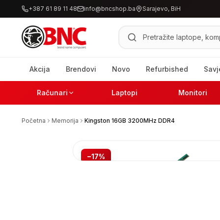
+387 61 89 11 48
info@bncshop.ba
Sarajevo, BiH
Pretraži proizvode
Akcija
Brendovi
Novo
Refurbished
Savj
Računari
Laptopi
Monitori
Početna
Memorija
Kingston 16GB 3200MHz DDR4
−
17
%