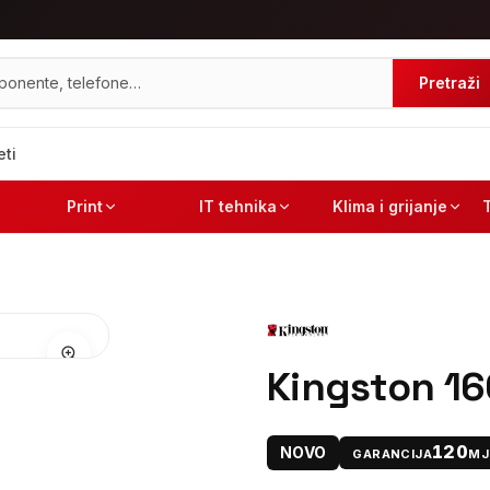
Pretraži
eti
Print
IT tehnika
Klima i grijanje
Kingston 1
120
NOVO
GARANCIJA
MJ