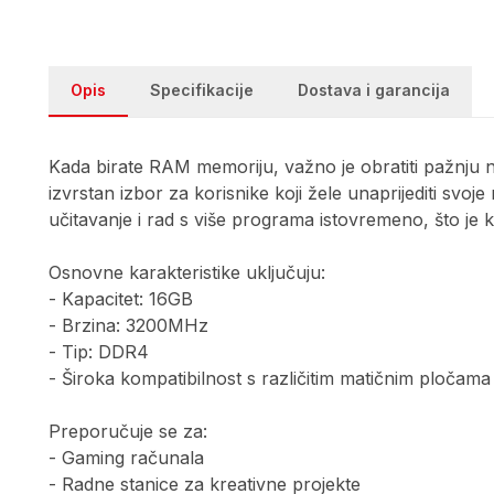
Opis
Specifikacije
Dostava i garancija
Kada birate RAM memoriju, važno je obratiti pažnju 
izvrstan izbor za korisnike koji žele unaprijediti svo
učitavanje i rad s više programa istovremeno, što je 
Osnovne karakteristike uključuju:
- Kapacitet: 16GB
- Brzina: 3200MHz
- Tip: DDR4
- Široka kompatibilnost s različitim matičnim pločama
Preporučuje se za:
- Gaming računala
- Radne stanice za kreativne projekte