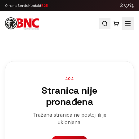
O nama
Servis
Kontakt
B2B
404
Stranica nije
pronađena
Tražena stranica ne postoji ili je
uklonjena.