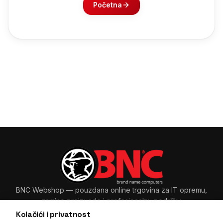
Početna
BNC Webshop
— pouzdana online trgovina za IT opremu,
gaming proizvode i profesionalnu podršku.
Kolačići i privatnost