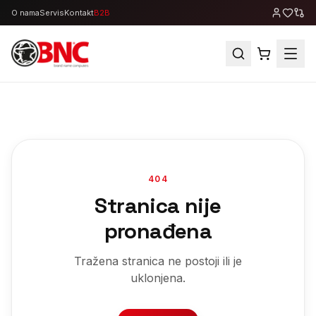
O nama
Servis
Kontakt
B2B
404
Stranica nije
pronađena
Tražena stranica ne postoji ili je
uklonjena.