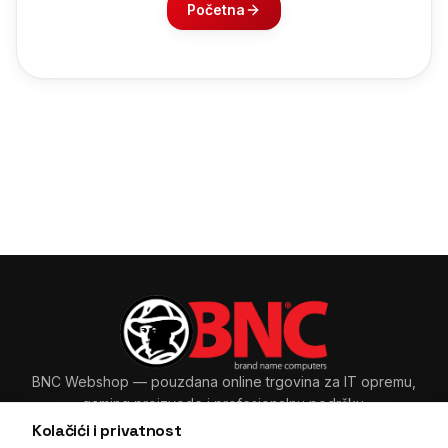
Početna
BNC Webshop
— pouzdana online trgovina za IT opremu,
gaming proizvode i profesionalnu podršku.
Kolačići i privatnost