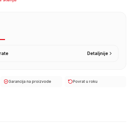
rate
Detaljnije
Garancija na proizvode
Povrat u roku