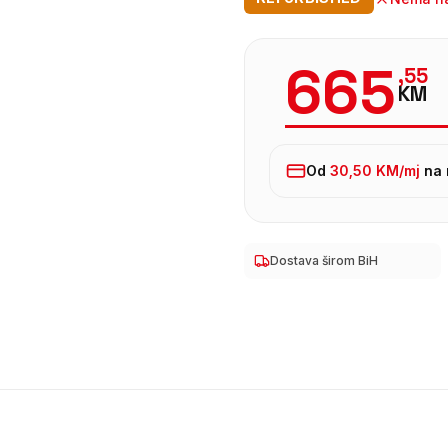
665
,
55
KM
Od
30,50 KM
/mj
na 
Dostava širom BiH