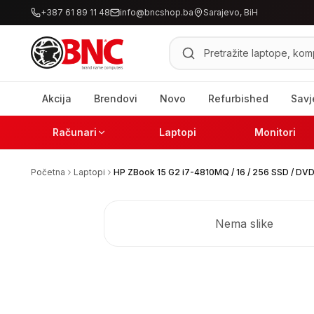
+387 61 89 11 48
info@bncshop.ba
Sarajevo, BiH
Pretraži proizvode
Akcija
Brendovi
Novo
Refurbished
Savj
Računari
Laptopi
Monitori
Početna
Laptopi
HP ZBook 15 G2 i7-4810MQ / 16 / 256 SSD / DVD
Nema slike