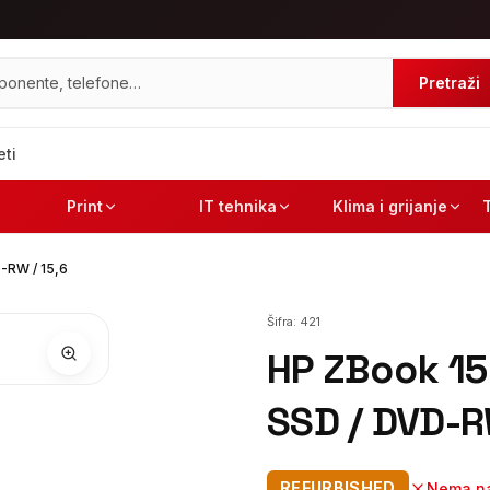
Pretraži
eti
Print
IT tehnika
Klima i grijanje
-RW / 15,6
Šifra:
421
HP ZBook 15
SSD / DVD-R
REFURBISHED
Nema na