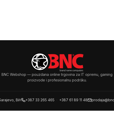
BNC Webshop
— pouzdana online trgovina za IT opremu, gaming
proizvode i profesionalnu podršku.
Sarajevo, BiH
+387 33 265 465
·
+387 61 89 11 48
prodaja@bnc