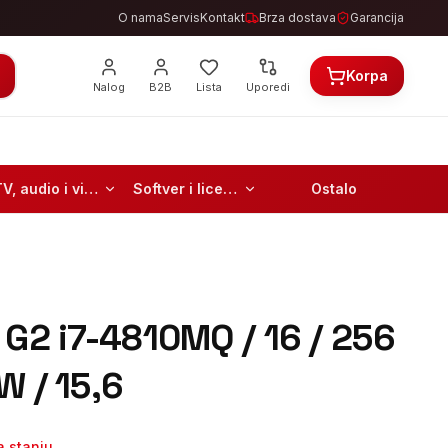
O nama
Servis
Kontakt
Brza dostava
Garancija
Korpa
Nalog
B2B
Lista
Uporedi
TV, audio i video
Softver i licence
Ostalo
 G2 i7-4810MQ / 16 / 256
W / 15,6
 stanju