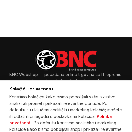
BNC Webshop
— pouzdana online trgovina za IT opremu,
gaming proizvode i profesionalnu podršku.
Kolačići i privatnost
Koristimo kolačiće kako bismo poboljšali vaše iskustvo,
analizirali promet i prikazali relevantne ponude. Po
Sarajevo, BiH
+387 33 265 465
·
+387 61 89 11 48
defaultu su uključeni analitički i marketing kolačići; možete
prodaja@bnc.ba
ih odbiti ili prilagoditi u postavkama kolačića.
Politika
privatnosti
. Po defaultu koristimo analitičke i marketing
kolačiće kako bismo poboljšali shop i prikazali relevantne