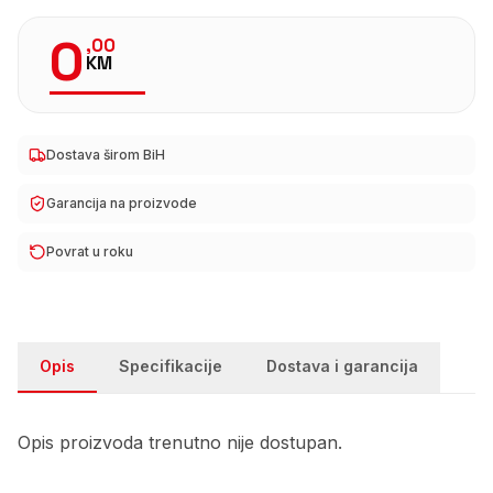
0
,
00
KM
Dostava širom BiH
Garancija na proizvode
Povrat u roku
Opis
Specifikacije
Dostava i garancija
Opis proizvoda trenutno nije dostupan.