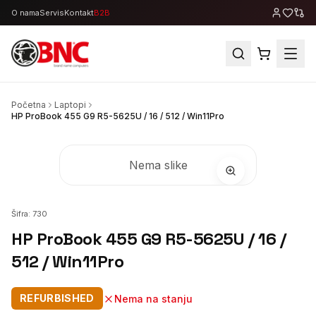
O nama
Servis
Kontakt
B2B
Početna
Laptopi
HP ProBook 455 G9 R5-5625U / 16 / 512 / Win11Pro
Nema slike
Šifra:
730
HP ProBook 455 G9 R5-5625U / 16 /
512 / Win11Pro
REFURBISHED
Nema na stanju