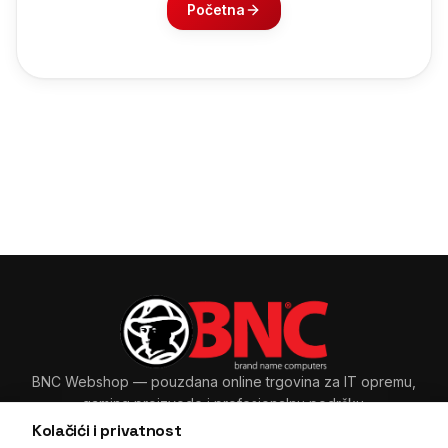
Početna
BNC Webshop
— pouzdana online trgovina za IT opremu,
gaming proizvode i profesionalnu podršku.
Kolačići i privatnost