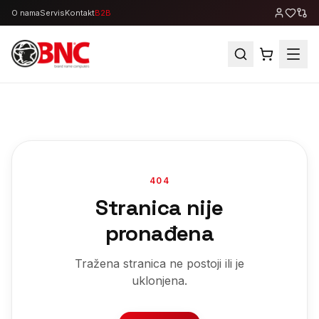
O nama
Servis
Kontakt
B2B
404
Stranica nije
pronađena
Tražena stranica ne postoji ili je
uklonjena.