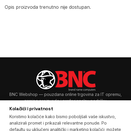
Opis proizvoda trenutno nije dostupan.
BNC Webshop
— pouzdana online trgovina za IT opremu,
gaming proizvode i profesionalnu podršku.
Kolačići i privatnost
Koristimo kolačiće kako bismo poboljšali vaše iskustvo,
analizirali promet i prikazali relevantne ponude. Po
Sarajevo, BiH
+387 33 265 465
·
+387 61 89 11 48
defaultu su uključeni analitički i marketing kolačići; možete