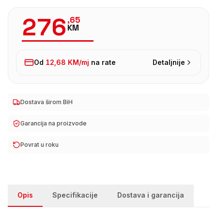
276
,
65
KM
Od
12,68 KM
/mj
na rate
Detaljnije
Dostava širom BiH
Garancija na proizvode
Povrat u roku
Opis
Specifikacije
Dostava i garancija