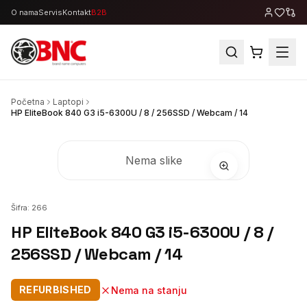
O nama
Servis
Kontakt
B2B
Početna
Laptopi
HP EliteBook 840 G3 i5-6300U / 8 / 256SSD / Webcam / 14
Nema slike
Šifra:
266
HP EliteBook 840 G3 i5-6300U / 8 /
256SSD / Webcam / 14
REFURBISHED
Nema na stanju