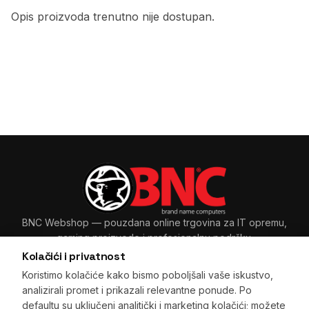
Opis proizvoda trenutno nije dostupan.
BNC Webshop
— pouzdana online trgovina za IT opremu,
gaming proizvode i profesionalnu podršku.
Kolačići i privatnost
Koristimo kolačiće kako bismo poboljšali vaše iskustvo,
analizirali promet i prikazali relevantne ponude. Po
Sarajevo, BiH
+387 33 265 465
·
+387 61 89 11 48
defaultu su uključeni analitički i marketing kolačići; možete