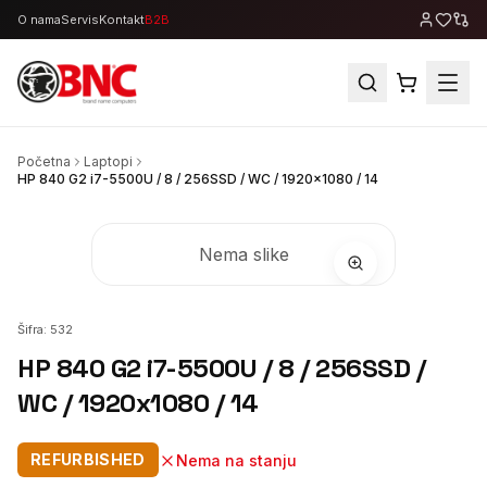
O nama
Servis
Kontakt
B2B
Početna
Laptopi
HP 840 G2 i7-5500U / 8 / 256SSD / WC / 1920x1080 / 14
Nema slike
Šifra:
532
HP 840 G2 i7-5500U / 8 / 256SSD /
WC / 1920x1080 / 14
REFURBISHED
Nema na stanju