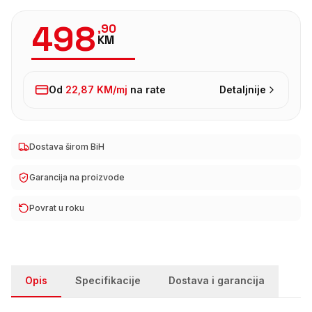
498
,
90
KM
Od
22,87 KM
/mj
na rate
Detaljnije
Dostava širom BiH
Garancija na proizvode
Povrat u roku
Opis
Specifikacije
Dostava i garancija