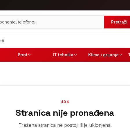
Pretraži
eti
Print
IT tehnika
Klima i grijanje
404
Stranica nije pronađena
Tražena stranica ne postoji ili je uklonjena.