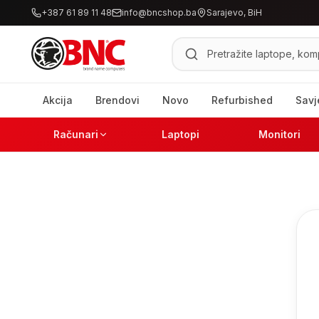
+387 61 89 11 48
info@bncshop.ba
Sarajevo, BiH
Pretraži proizvode
Akcija
Brendovi
Novo
Refurbished
Savj
Računari
Laptopi
Monitori