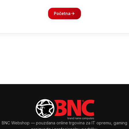
Početna
BNC Webshop
— pouzdana online trgovina za IT opremu, gaming