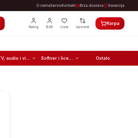
O nama
Servis
Kontakt
Brza dostava
Garancija
Korpa
Nalog
B2B
Lista
Uporedi
TV, audio i video
Softver i licence
Ostalo