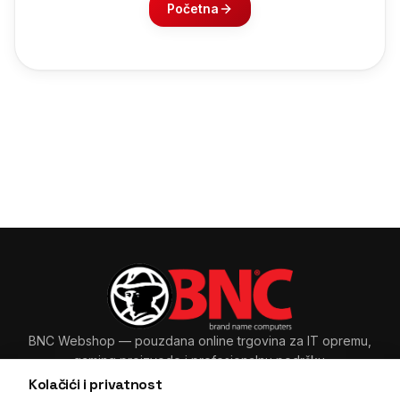
Početna
BNC Webshop
— pouzdana online trgovina za IT opremu,
gaming proizvode i profesionalnu podršku.
Kolačići i privatnost