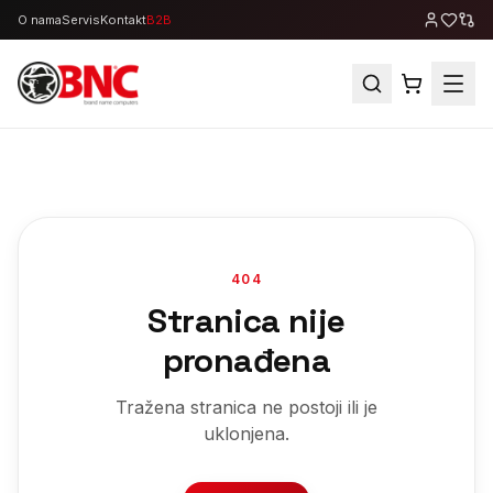
O nama
Servis
Kontakt
B2B
404
Stranica nije
pronađena
Tražena stranica ne postoji ili je
uklonjena.