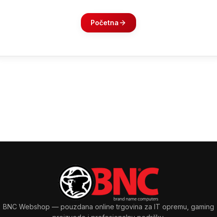
Početna
BNC Webshop
— pouzdana online trgovina za IT opremu, gaming