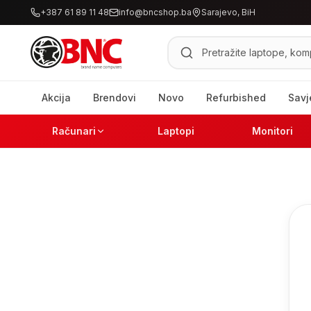
+387 61 89 11 48
info@bncshop.ba
Sarajevo, BiH
Pretraži proizvode
Akcija
Brendovi
Novo
Refurbished
Savj
Računari
Laptopi
Monitori