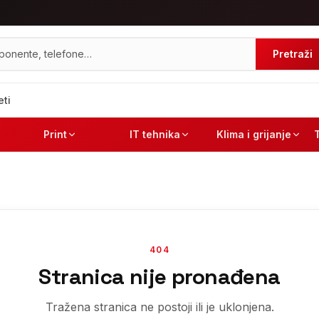
Pretraži
eti
Print
IT tehnika
Klima i grijanje
404
Stranica nije pronađena
Tražena stranica ne postoji ili je uklonjena.