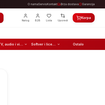
O nama
Servis
Kontakt
Brza dostava
Garancija
Korpa
Nalog
B2B
Lista
Uporedi
TV, audio i video
Softver i licence
Ostalo