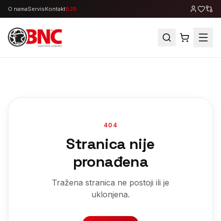
O nama
Servis
Kontakt
B2B
404
Stranica nije
pronađena
Tražena stranica ne postoji ili je
uklonjena.