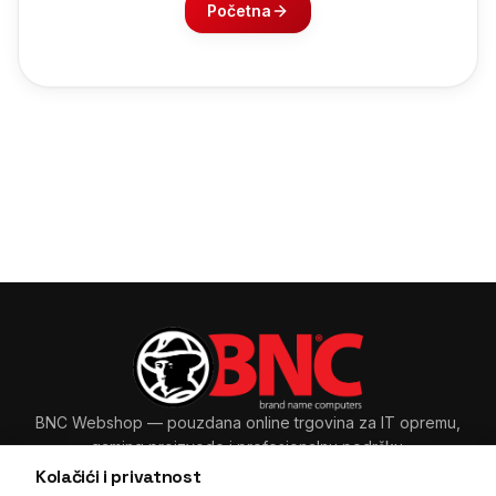
Početna
BNC Webshop
— pouzdana online trgovina za IT opremu,
gaming proizvode i profesionalnu podršku.
Kolačići i privatnost