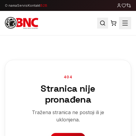
O nama
Servis
Kontakt
B2B
404
Stranica nije
pronađena
Tražena stranica ne postoji ili je
uklonjena.