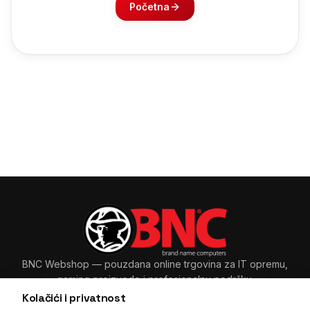
Početna
BNC Webshop
— pouzdana online trgovina za IT opremu,
gaming proizvode i profesionalnu podršku.
Kolačići i privatnost