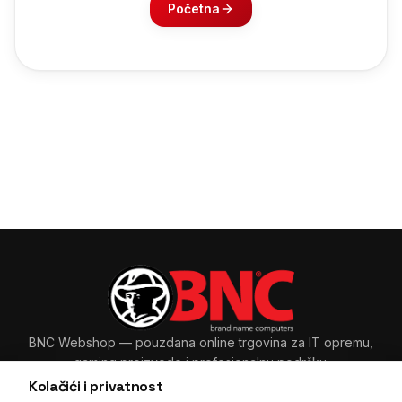
Početna
BNC Webshop
— pouzdana online trgovina za IT opremu,
gaming proizvode i profesionalnu podršku.
Kolačići i privatnost