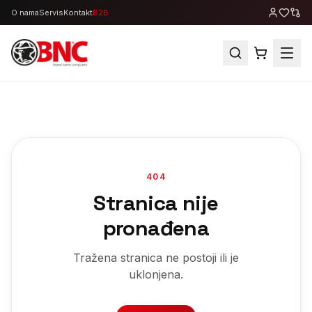
O nama
Servis
Kontakt
B2B
404
Stranica nije
pronađena
Tražena stranica ne postoji ili je
uklonjena.