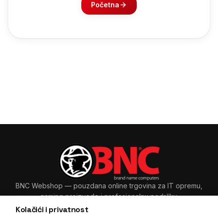
Početna
BNC Webshop
— pouzdana online trgovina za IT opremu,
gaming proizvode i profesionalnu podršku.
Kolačići i privatnost