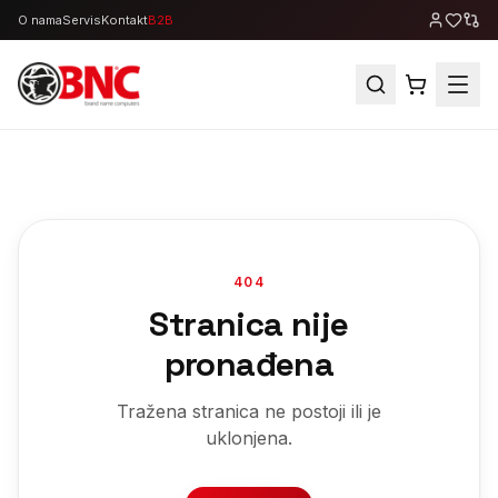
O nama
Servis
Kontakt
B2B
404
Stranica nije
pronađena
Tražena stranica ne postoji ili je
uklonjena.