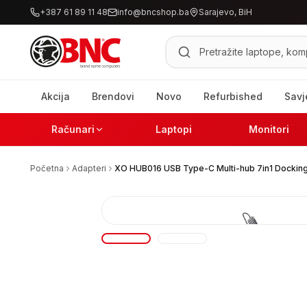
+387 61 89 11 48
info@bncshop.ba
Sarajevo, BiH
Pretraži proizvode
Akcija
Brendovi
Novo
Refurbished
Savj
Računari
Laptopi
Monitori
Početna
Adapteri
XO HUB016 USB Type-C Multi-hub 7in1 Docking