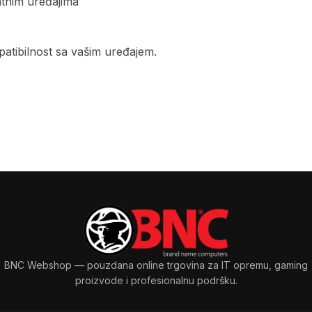
tnim uređajima
atibilnost sa vašim uređajem.
BNC Webshop
— pouzdana online trgovina za IT opremu, gaming
proizvode i profesionalnu podršku.