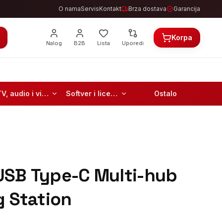
O nama
Servis
Kontakt
Brza dostava
Garancija
Korpa
Nalog
B2B
Lista
Uporedi
TV, audio i video
Softver i licence
Ostalo
USB Type-C Multi-hub
g Station