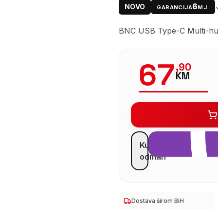
6
NOVO
GARANCIJA
MJ.
BNC USB Type-C Multi-hub
67
,
90
KM
Kupi
odmah
Dostava širom BiH