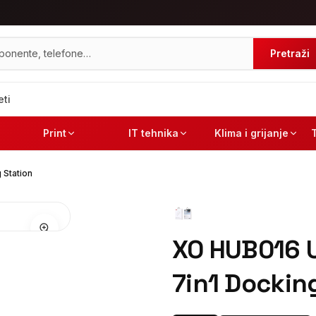
Pretraži
eti
Print
IT tehnika
Klima i grijanje
 Station
XO HUB016 
7in1 Dockin