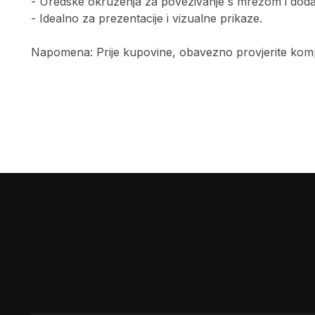
- Uredske okruženja za povezivanje s mrežom i doda
- Idealno za prezentacije i vizualne prikaze.
Napomena: Prije kupovine, obavezno provjerite komp