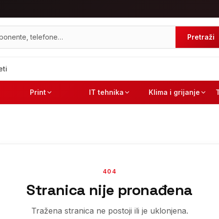
Pretraži
eti
Print
IT tehnika
Klima i grijanje
404
Stranica nije pronađena
Tražena stranica ne postoji ili je uklonjena.