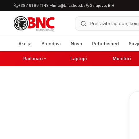
+387 61 89 11 48
info@bncshop.ba
Sarajevo, BiH
Pretraži proizvode
Akcija
Brendovi
Novo
Refurbished
Savj
Računari
Laptopi
Monitori