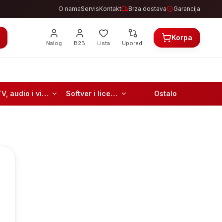
O nama
Servis
Kontakt
Brza dostava
Garancija
Korpa
Nalog
B2B
Lista
Uporedi
TV, audio i video
Softver i licence
Ostalo