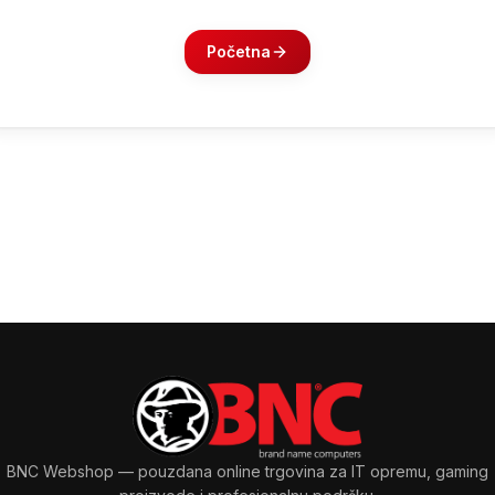
Početna
BNC Webshop
— pouzdana online trgovina za IT opremu, gaming